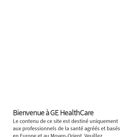
RADIOLOGIE
La dernière version LOGIQ portée par l’IA… et bien
plus encore
20. Mars 2026
Bienvenue à GE HealthCare
Choose your location.
Le contenu de ce site est destiné uniquement
It looks like you are located in
United States
.
aux professionnels de la santé agréés et basés
en Europe et au Moyen-Orient. Veuillez