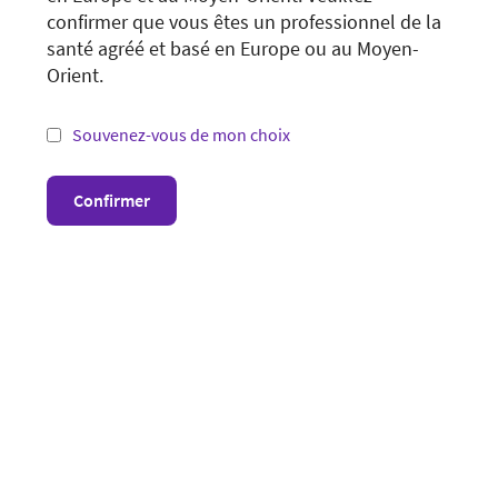
You are trying to view a page from a different
confirmer que vous êtes un professionnel de la
country or region. Please visit the website in
santé agréé et basé en Europe ou au Moyen-
your country.
Orient.
*Not all products and services may be available
in your country or region.
Souvenez-vous de mon choix
Visit website in your country
Confirmer
POINT OF CARE
L’acupuncture en anesthésie-réanimation
20. Janvier 2026