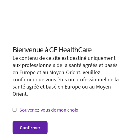
Bienvenue à GE HealthCare
Choose your location.
Le contenu de ce site est destiné uniquement
It looks like you are located in
United States
.
aux professionnels de la santé agréés et basés
en Europe et au Moyen-Orient. Veuillez
You are trying to view a page from a different
confirmer que vous êtes un professionnel de la
country or region. Please visit the website in
santé agréé et basé en Europe ou au Moyen-
your country.
Orient.
*Not all products and services may be available
in your country or region.
Souvenez-vous de mon choix
Visit website in your country
Confirmer