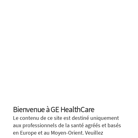
Bienvenue à GE HealthCare
Choose your location.
Le contenu de ce site est destiné uniquement
It looks like you are located in
United States
.
aux professionnels de la santé agréés et basés
en Europe et au Moyen-Orient. Veuillez
You are trying to view a page from a different