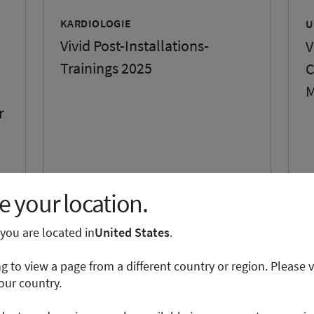
KARDIOLOGIE
U
Vivid Post-Installations-
V
Trainings 2025
C
M
r
 your location.
02. Dezember 2024
2
e you are located in
United States
.
ng to view a page from a different country or region. Please v
our country.