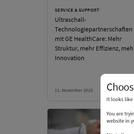
SERVICE & SUPPORT
Ultraschall-
Technologiepartnerschaften
mit GE HealthCare: Mehr
Struktur, mehr Effizienz, meh
Innovation
Choose
11. November 2025
It looks lik
You are tryi
website in y