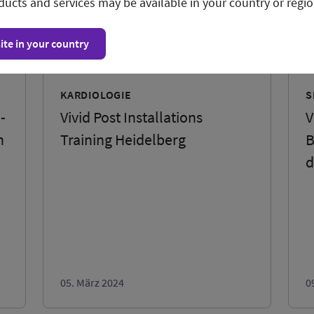
ducts and services may be available in your country or regio
ite in your country
KARDIOLOGIE
S
-
Vivid Post Installations
V
n
Training Heidelberg
B
d
05. März 2024
0