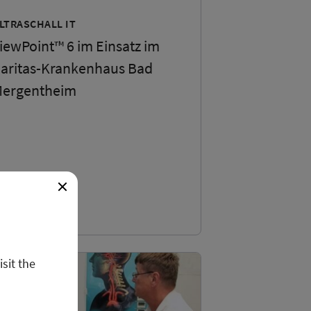
LTRASCHALL IT
iewPoint™ 6 im Einsatz im
aritas-Krankenhaus Bad
ergentheim
8. Mai 2024
isit the