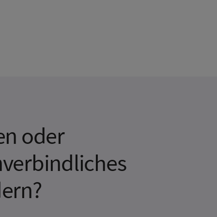
en oder
verbindliches
dern?