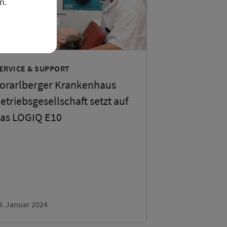
n.
ERVICE & SUPPORT
orarlberger Krankenhaus
etriebsgesellschaft setzt auf
as LOGIQ E10
9. Januar 2024