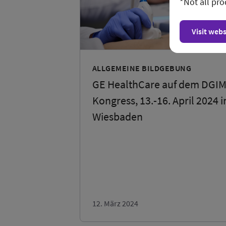
*Not all pro
Visit webs
ALLGEMEINE BILDGEBUNG
GE HealthCare auf dem DGIM
Kongress, 13.-16. April 2024 i
Wiesbaden
12. März 2024