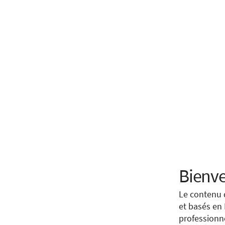
Choose
Bienve
It looks lik
Le contenu 
Verisound a
et basés en
collaborati
You are tryi
professionn