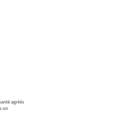
santé agréés
s un
isit the