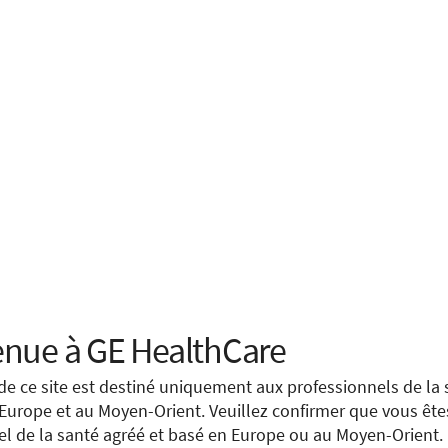
 your location.
nue à GE HealthCare
e you are located in
United States
.
de ce site est destiné uniquement aux professionnels de la 
 également un impact auprès des patients. En facilitant la
 Europe et au Moyen-Orient. Veuillez confirmer que vous ête
on entre experts, la solution permet de :
ng to view a page from a different country or region. Please v
el de la santé agréé et basé en Europe ou au Moyen-Orient.