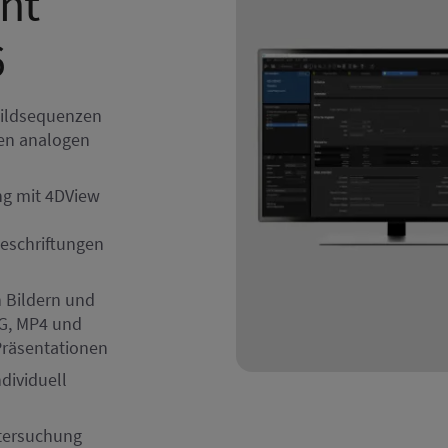
nt
6
Bildsequenzen
en analogen
ng mit 4DView
eschriftungen
n Bildern und
PG, MP4 und
Präsentationen
dividuell
ntersuchung