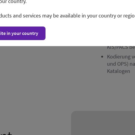
our country.
in den Befu
Schnelles W
ducts and services may be available in your country or regio
und der Ans
nur einem K
ite in your country
Automatisch
KIS/PACS be
Kodierung v
und OPS) nac
Katalogen