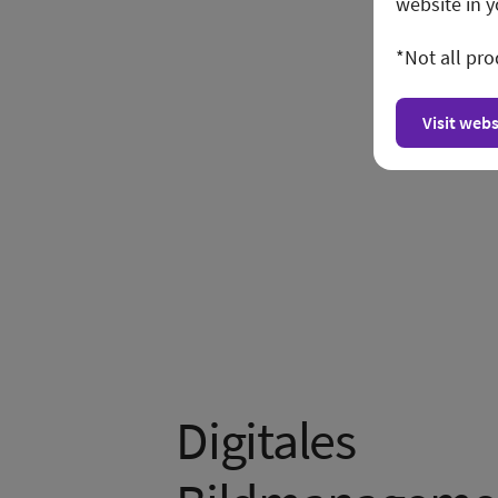
website in y
*Not all pro
Visit webs
Digitales