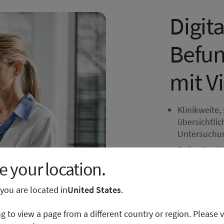
Digita
Befu
mit V
Klinikweite
übersichtli
Untersuchu
Befundvorla
führender m
 your location.
auf der lan
Automatisch
e you are located in
United States
.
Schnellberic
ng to view a page from a different country or region. Please v
Einbindung 