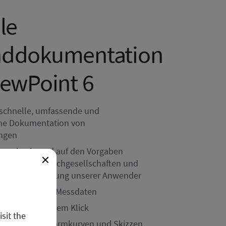
le
nddokumentation
iewPoint 6
, schnelle, umfassende und
che Dokumentation von
ngen
gen basierend auf den Vorgaben
edizinischer Fachgesellschaften und
gjährigen Erfahrung unserer Anwender
er Import von Messdaten
hte mit nur einem Klick
isit the
von Bildern, Normkurven und Skizzen