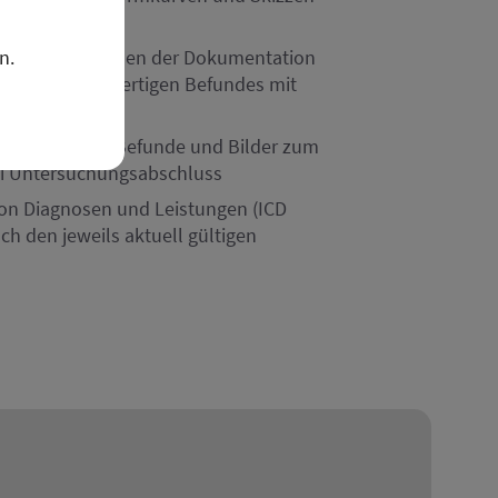
ndbericht
echseln zwischen der Dokumentation
n.
icht des druckfertigen Befundes mit
lick
er Export der Befunde und Bilder zum
i Untersuchungsabschluss
on Diagnosen und Leistungen (ICD
h den jeweils aktuell gültigen