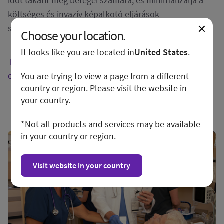
időt takarít meg betegei számára, és minimalizálja a
költséges és invazív képalkotó eljárások
szükségességét.
Choose your location.
It looks like you are located in
United States
.
Tudjon meg többet a Vscan Air CL-ről a vscan.rocks
oldalon
You are trying to view a page from a different
country or region. Please visit the website in
your country.
*Not all products and services may be available
in your country or region.
Visit website in your country