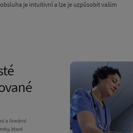
obsluha je intuitivní a lze je uzpůsobit vašim
sté
mované
ní a lineární
mky, které