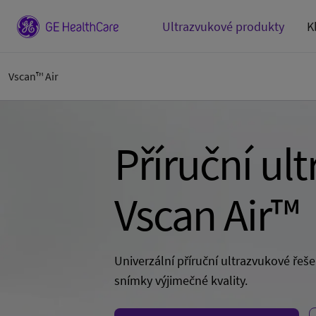
Ultrazvukové produkty
K
Vscan™ Air
Příruční ult
Vscan Air™
Univerzální příruční ultrazvukové řeše
snímky výjimečné kvality.