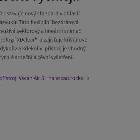
ředstavuje nový standard v oblasti
razvuků: Tato flexibilní bezdrátová
yužívá sektorový a lineární snímač
ologií XDclear™ a zajišťuje křišťálově
dykoliv a kdekoliv; přístroj je vhodný
rychlá srdeční a cévní vyšetření.
 přístroji Vscan Air SL na vscan.rocks