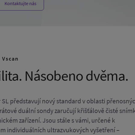
Kontaktujte nás
j Vscan
bilita. Násobeno dvěma.
ir SL představují nový standard v oblasti přenosný
rátové duální sondy zaručují křišťálově čisté snímk
ickém zařízení. Jsou stále s vámi, určené k
 individuálních ultrazvukových vyšetření –