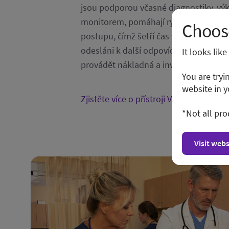
jsou podporou včasné diagnostiky, vý
monitorem, pomáhají rychle rozhodno
Choose
postupu, čímž šetří čas vašich pacient
odesláni k další odpovídající péči a o
It looks lik
provádět nákladná a invazivní zobrazov
You are tryi
website in y
Zjistěte více o přístroji Vscan Air CL n
*Not all pro
Visit webs