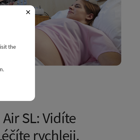
isit the
n.
Air SL: Vidíte
Léčíte rychleji.