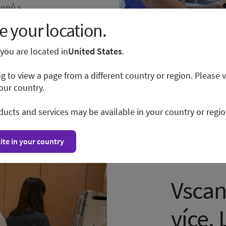
konů s
ut o dalším
 your location.
ů, neboť jsou
dpadá nutnost
e you are located in
United States
.
ací vyšetření.
ng to view a page from a different country or region. Please v
our country.
a vscan.rocks
ducts and services may be available in your country or regio
ite in your country
Vscan 
více. 