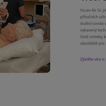
Vscan Air SL p
příručních ult
duální sonda v
vybavený techn
čisté snímky, k
obzvláště pro 
Zjistěte více o