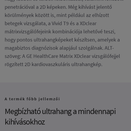
penetrációval a 2D képeken. Még kihívást jelentő
körülmények között is, mint például az elhízott
betegek vizsgálata, a Vivid T9 és a XDclear
mátrixvizsgálófejeink kombinációja lehetővé teszi,
hogy pontos ultrahangképeket készítsen, amelyek a
magabiztos diagnózisok alapjául szolgálnak. ALT-
szöveg: A GE HealthCare Matrix XDclear vizsgálófejjel
rögzített 2D kardiovaszkuláris ultrahangkép.
A termék főbb jellemzői
Megbízható ultrahang a mindennapi
kihívásokhoz