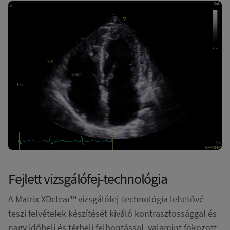
Fejlett vizsgálófej-technológia
A Matrix XDclear™ vizsgálófej-technológia lehetővé
teszi felvételek készítését kiváló kontrasztossággal és
nagy időbeli és térbeli felbontással, valamint fokozott