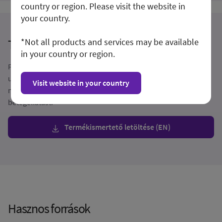
country or region. Please visit the website in
your country.
*Not all products and services may be available
Termékismertető
in your country or region.
Fedezze fel a Vivid T9 Matrix Ultra Edition
ultrahangrendszerrel kapcsolatos részletes információkat és
Visit website in your country
megtudhatja, hogyan segíti hatékonyan elő a biztonságos
betegellátást.
Termékismertető letöltése (EN)
Hasznos források