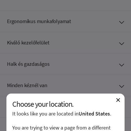
Ergonomikus munkafolyamat
Kiváló kezelőfelület
Halk és gazdaságos
Minden kéznél van
Choose your location.
Kivételes mobilitás
It looks like you are located in
United States
.
You are trying to view a page from a different