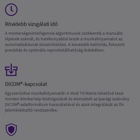
Rövidebb vizsgálati idő
A mesterségesintelligencia-algoritmusok csökkentik a manuális
lépések számát, és hatékonyabbá teszik a munkafolyamatot az
automatizálásnak köszönhetően. A kevesebb kattintás, fokozott
precizitás és optimális reprodukálhatóság érdekében.
DICOM®-kapcsolat
Egyszerűsítse munkafolyamatát: A Vivid T9 Matrix lehetővé teszi
minden klinikai kép feldolgozását és elemzését az iparági szabvány
DICOM®-adatformátum használatával és azok integrálását az Ön
jelentéskészítő rendszerébe.