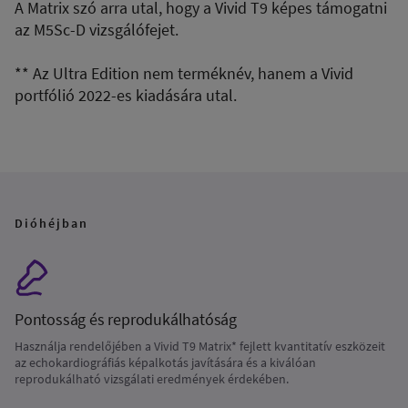
A Matrix szó arra utal, hogy a Vivid T9 képes támogatni
az M5Sc-D vizsgálófejet.
** Az Ultra Edition nem terméknév, hanem a Vivid
portfólió 2022-es kiadására utal.
Dióhéjban
Pontosság és reprodukálhatóság
Használja rendelőjében a Vivid T9 Matrix* fejlett kvantitatív eszközeit
az echokardiográfiás képalkotás javítására és a kiválóan
reprodukálható vizsgálati eredmények érdekében.