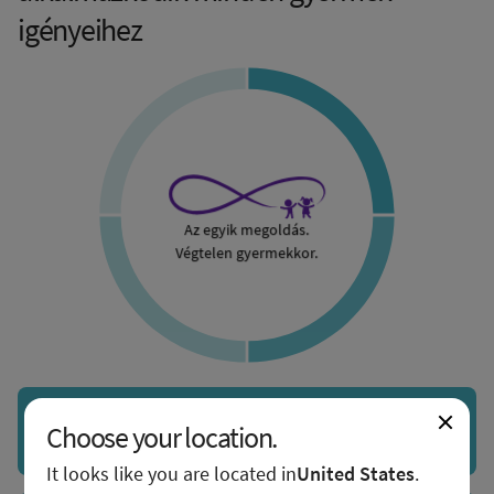
igényeihez
Az egyik megoldás.
Végtelen gyermekkor.
A rugalmasság
Choose your location.
It looks like you are located in
United States
.