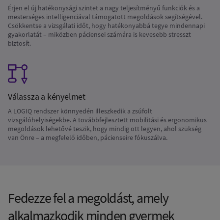
Érjen el új hatékonysági szintet a nagy teljesítményű funkciók és a
mesterséges intelligenciával támogatott megoldások segítségével.
Csökkentse a vizsgálati időt, hogy hatékonyabbá tegye mindennapi
gyakorlatát – miközben páciensei számára is kevesebb stresszt
biztosít.
Válassza a kényelmet
A LOGIQ rendszer könnyedén illeszkedik a zsúfolt
vizsgálóhelyiségekbe. A továbbfejlesztett mobilitási és ergonomikus
megoldások lehetővé teszik, hogy mindig ott legyen, ahol szükség
van Önre – a megfelelő időben, pácienseire fókuszálva.
Fedezze fel a megoldást, amely
alkalmazkodik minden gyermek