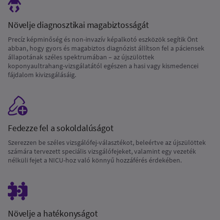
Növelje diagnosztikai magabiztosságát
Precíz képminőség és non-invazív képalkotó eszközök segítik Önt
abban, hogy gyors és magabiztos diagnózist állítson fel a páciensek
állapotának széles spektrumában – az újszülöttek
koponyaultrahang-vizsgálatától egészen a hasi vagy kismedencei
fájdalom kivizsgálásáig.
Fedezze fel a sokoldalúságot
Szerezzen be széles vizsgálófej-választékot, beleértve az újszülöttek
számára tervezett speciális vizsgálófejeket, valamint egy vezeték
nélküli fejet a NICU-hoz való könnyű hozzáférés érdekében.
Növelje a hatékonyságot