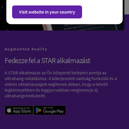
Visit website in your country
Augmented Reality
Fedezze fel a STAR alkalmazást
A STAR alkalmazás az Ön központi belépési pontja az
ultrahang-oktatáshoz. A kiterjesztett valóság funkciók és a
videós oktatóanyagok segítenek abban, hogy a lehető
legkönnyebben és leggyorsabban megismerje új
ultrahangrendszerét.