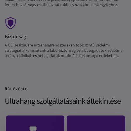
férhet hozzá, vagy csatlakozhat exkluzív szakklubjaink egyikéhez.
Biztonság
A GE HealthCare ultrahangrendszereken többszintű védelmi
stratégiát alkalmaztunk a kiberbiztonság és a betegadatok védelme
terén, a klinikai- és betegadatok maximális biztonsága érdekében.
Ránézésre
Ultrahang szolgáltatásaink áttekintése