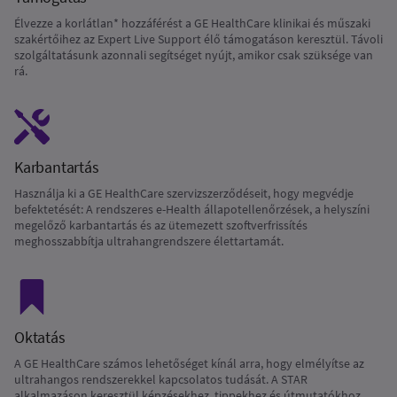
Élvezze a korlátlan* hozzáférést a GE HealthCare klinikai és műszaki
szakértőihez az Expert Live Support élő támogatáson keresztül. Távoli
szolgáltatásunk azonnali segítséget nyújt, amikor csak szüksége van
rá.
Karbantartás
Használja ki a GE HealthCare szervizszerződéseit, hogy megvédje
befektetését: A rendszeres e-Health állapotellenőrzések, a helyszíni
megelőző karbantartás és az ütemezett szoftverfrissítés
meghosszabbítja ultrahangrendszere élettartamát.
Oktatás
A GE HealthCare számos lehetőséget kínál arra, hogy elmélyítse az
ultrahangos rendszerekkel kapcsolatos tudását. A STAR
alkalmazáson keresztül képzésekhez, tippekhez és útmutatókhoz