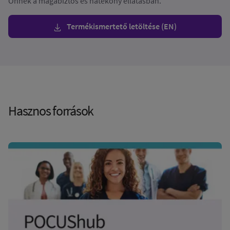
Önnek a magabiztos és hatékony ellátásban.
Termékismertető letöltése (EN)
Hasznos források