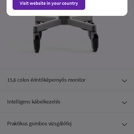
Visit website in your country
15,6 colos érintőképernyős monitor
Intelligens kábelkezelés
Praktikus gombos vizsgálófej