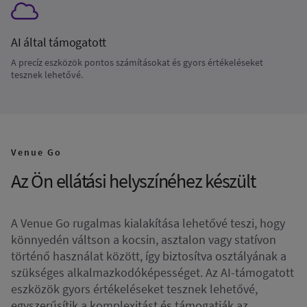
AI által támogatott
A precíz eszközök pontos számításokat és gyors értékeléseket
tesznek lehetővé.
Venue Go
Az Ön ellátási helyszínéhez készült
A Venue Go rugalmas kialakítása lehetővé teszi, hogy
könnyedén váltson a kocsin, asztalon vagy statívon
történő használat között, így biztosítva osztályának a
szükséges alkalmazkodóképességet. Az AI-támogatott
eszközök gyors értékeléseket tesznek lehetővé,
egyszerűsítik a komplexitást és támogatják az