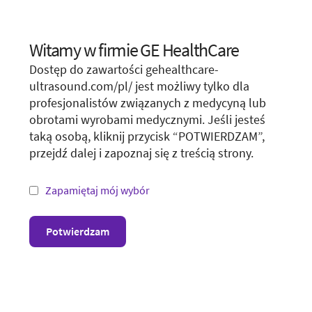
szybkim podejmowaniu decyzji o kolejnych krokach,
oszczędzając czas pacjentów dzięki dokładniejszym
skierowaniom oraz minimalizując potrzebę
Witamy w firmie GE HealthCare
Choose your location.
kosztownych i inwazyjnych procedur obrazowania.
Dostęp do zawartości gehealthcare-
It looks like you are located in
United States
.
ultrasound.com/pl/ jest możliwy tylko dla
profesjonalistów związanych z medycyną lub
You are trying to view a page from a different
Dowiedz się więcej o Vscan Air CL w vscan.rocks
obrotami wyrobami medycznymi. Jeśli jesteś
country or region. Please visit the website in
taką osobą, kliknij przycisk “POTWIERDZAM”,
your country.
przejdź dalej i zapoznaj się z treścią strony.
*Not all products and services may be available
in your country or region.
Zapamiętaj mój wybór
Visit website in your country
Potwierdzam