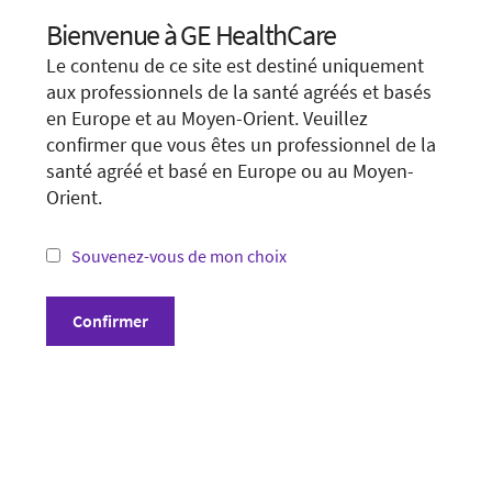
Visit local site
Bienvenue à GE HealthCare
Choose your location.
Le contenu de ce site est destiné uniquement
It looks like you are located in
United States
.
Show form unconditionally
aux professionnels de la santé agréés et basés
en Europe et au Moyen-Orient. Veuillez
You are trying to view a page from a different
confirmer que vous êtes un professionnel de la
country or region. Please visit the website in
santé agréé et basé en Europe ou au Moyen-
your country.
Orient.
*Not all products and services may be available
in your country or region.
Souvenez-vous de mon choix
Conditions générales
Visit website in your country
Confirmer
Politique de confidentialité
Divulgation
Cookie Preferences