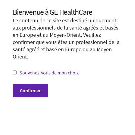
Visit local site
Bienvenue à GE HealthCare
Choose your location.
Le contenu de ce site est destiné uniquement
It looks like you are located in
United States
.
Show form unconditionally
aux professionnels de la santé agréés et basés
en Europe et au Moyen-Orient. Veuillez
You are trying to view a page from a different
confirmer que vous êtes un professionnel de la
country or region. Please visit the website in
santé agréé et basé en Europe ou au Moyen-
your country.
Orient.
*Not all products and services may be available
in your country or region.
Souvenez-vous de mon choix
Conditions générales
Visit website in your country
Confirmer
Politique de confidentialité
Divulgation
Cookie Preferences