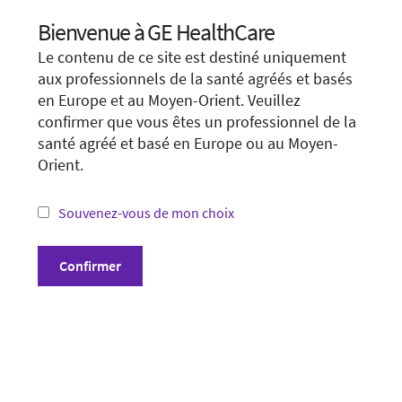
Visit local site
Bienvenue à GE HealthCare
Choose your location.
Le contenu de ce site est destiné uniquement
It looks like you are located in
United States
.
Show form unconditionally
aux professionnels de la santé agréés et basés
en Europe et au Moyen-Orient. Veuillez
You are trying to view a page from a different
confirmer que vous êtes un professionnel de la
country or region. Please visit the website in
santé agréé et basé en Europe ou au Moyen-
your country.
Orient.
*Not all products and services may be available
in your country or region.
Souvenez-vous de mon choix
Conditions générales
Visit website in your country
Confirmer
Politique de confidentialité
Divulgation
Cookie Preferences