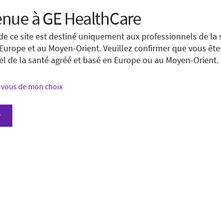
 your location.
nue à GE HealthCare
e you are located in
United States
.
de ce site est destiné uniquement aux professionnels de la 
 Europe et au Moyen-Orient. Veuillez confirmer que vous ête
ng to view a page from a different country or region. Please v
el de la santé agréé et basé en Europe ou au Moyen-Orient.
our country.
vous de mon choix
ducts and services may be available in your country or regio
 N’hésitez pas
r
r.
ite in your country