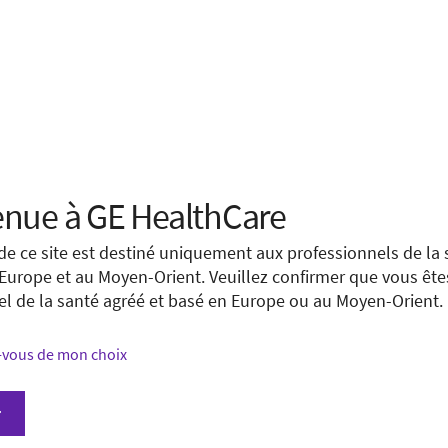
us sûre
 your location.
 chaque
nue à GE HealthCare
e you are located in
United States
.
de ce site est destiné uniquement aux professionnels de la 
 Europe et au Moyen-Orient. Veuillez confirmer que vous ête
ng to view a page from a different country or region. Please v
el de la santé agréé et basé en Europe ou au Moyen-Orient.
our country.
vous de mon choix
ducts and services may be available in your country or regio
r
ite in your country