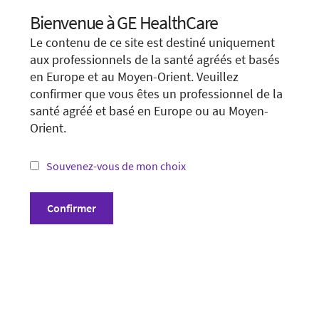
Visit local site
Bienvenue à GE HealthCare
Choose your location.
Le contenu de ce site est destiné uniquement
It looks like you are located in
United States
.
Show form unconditionally
aux professionnels de la santé agréés et basés
en Europe et au Moyen-Orient. Veuillez
You are trying to view a page from a different
confirmer que vous êtes un professionnel de la
country or region. Please visit the website in
santé agréé et basé en Europe ou au Moyen-
your country.
Orient.
*Not all products and services may be available
in your country or region.
Souvenez-vous de mon choix
Conditions générales
Visit website in your country
Confirmer
Politique de confidentialité
Divulgation
Cookie Preferences