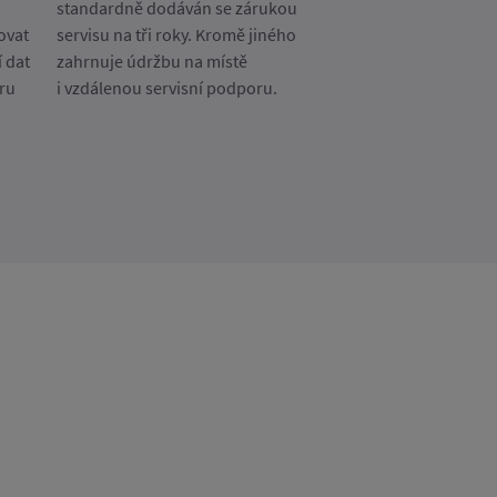
standardně dodáván se zárukou
ovat
servisu na tři roky. Kromě jiného
 dat
zahrnuje údržbu na místě
ru
i vzdálenou servisní podporu.