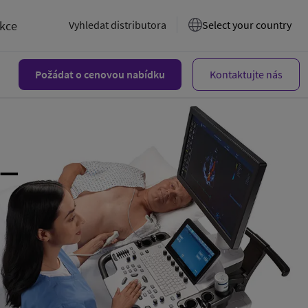
akce
Vyhledat distributora
Select your country
Požádat o cenovou nabídku
Kontaktujte nás
 –