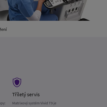
žení
Tříletý servis
upy:
Matrixový systém Vivid T9 je