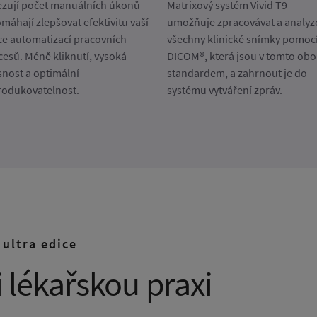
zují počet manuálních úkonů
Matrixový systém Vivid T9
máhají zlepšovat efektivitu vaší
umožňuje zpracovávat a analyz
ce automatizací pracovních
všechny klinické snímky pomocí
cesů. Méně kliknutí, vysoká
DICOM®, která jsou v tomto obo
snost a optimální
standardem, a zahrnout je do
rodukovatelnost.
systému vytváření zpráv.
 ultra edice
 lékařskou praxi