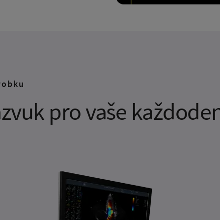
robku
razvuk pro vaše každoden