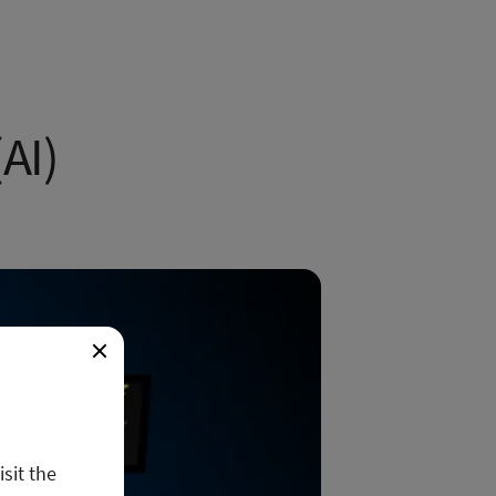
AI)
isit the