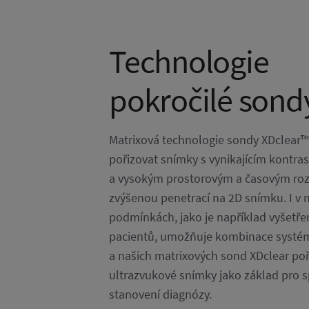
Technologie
pokročilé sond
Matrixová technologie sondy XDclear
pořizovat snímky s vynikajícím kontra
a vysokým prostorovým a časovým roz
zvýšenou penetrací na 2D snímku. I v
podmínkách, jako je například vyšetře
pacientů, umožňuje kombinace systém
a našich matrixových sond XDclear po
ultrazvukové snímky jako základ pro s
stanovení diagnózy.