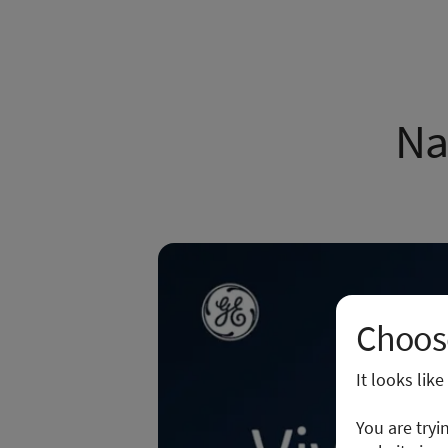
Na
Choose
It looks lik
You are tryi