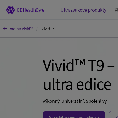
Ultrazvukové produkty
K
Rodina Vivid™
Vivid T9
Vivid™ T9 –
ultra edice
Výkonný. Univerzální. Spolehlivý.
Vyžádat si cenovou nabídku
K