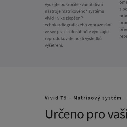
ome
Využijte pokročilé kvantitativní
a po
nástroje matrixového* systému
prá
Vivid T9 ke zlepšení*
pro
echokardiografického zobrazování
pře
ve své praxi a dosáhněte vynikající
rep
reprodukovatelnosti výsledků
vyšetření.
Vivid T9 – Matrixový systém –
Určeno pro vaši