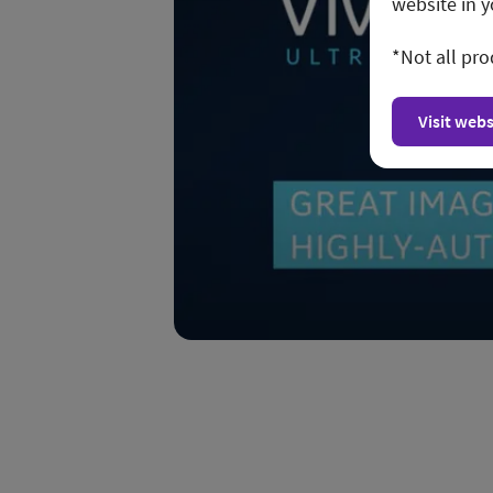
website in y
*Not all pro
Visit webs