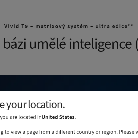
Vivid T9 – matrixový systém – ultra edice**
 bázi umělé inteligence (
 your location.
e you are located in
United States
.
ng to view a page from a different country or region. Please v