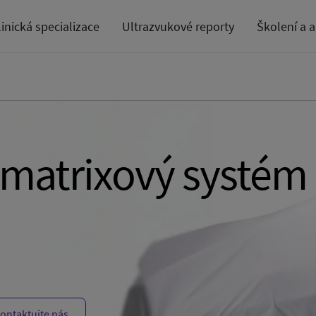
linická specializace
Ultrazvukové reporty
Školení a 
 matrixový systém
ontaktujte nás