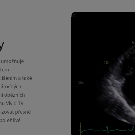
y
™ umožňuje
stem
lišením a také
 náročných
ní obézních
u Vivid T9
řizovat přesné
polehlivé