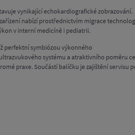
tavuje vynikající echokardiografické zobrazování.
řízení nabízí prostřednictvím migrace technolog
on v interní medicíně i pediatrii.
díž perfektní symbiózou výkonného
ultrazvukového systému a atraktivního poměru c
omé praxe. Součástí balíčku je zajištění servisu p