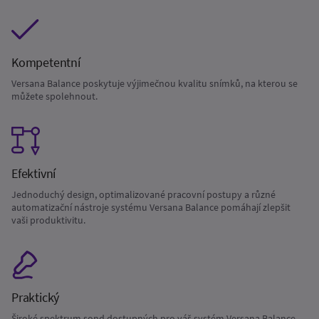
Kompetentní
Versana Balance poskytuje výjimečnou kvalitu snímků, na kterou se
můžete spolehnout.
Efektivní
Jednoduchý design, optimalizované pracovní postupy a různé
automatizační nástroje systému Versana Balance pomáhají zlepšit
vaši produktivitu.
Praktický
Široké spektrum sond dostupných pro váš systém Versana Balance