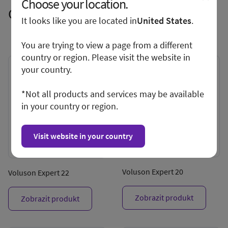
Choose your location.
Objevte řadu Voluson
It looks like you are located in
United States
.
You are trying to view a page from a different
country or region. Please visit the website in
your country.
*Not all products and services may be available
in your country or region.
Visit website in your country
Voluson Expert 20
Voluson Expert 22
Zobrazit produkt
Zobrazit produkt