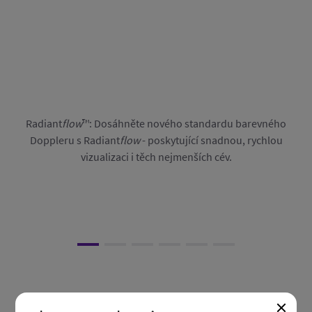
Radiant
flow
™: Dosáhněte nového standardu barevného
Doppleru s Radiant
flow
- poskytující snadnou, rychlou
vizualizaci i těch nejmenších cév.