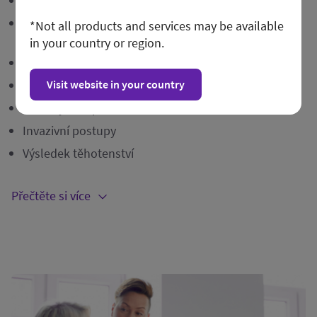
Časné těhotenství
Ultrazvuk v 1. trimestru (včetně hodnocení rizika
*Not all products and services may be available
FMF)¹
in your country or region.
Ultrazvuk v 2. a 3. trimestru
Visit website in your country
Sken růstu
Celkový stav plodu
Invazivní postupy
Výsledek těhotenství
Přečtěte si více