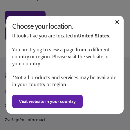
Visit local site
Choose your location.
Show form unconditionally
It looks like you are located in
United States
.
You are trying to view a page from a different
country or region. Please visit the website in
your country.
*Not all products and services may be available
in your country or region.
Podmínky a pravidla
Visit website in your country
Zásady ochrany osobních údajů
Zveřejnění informací