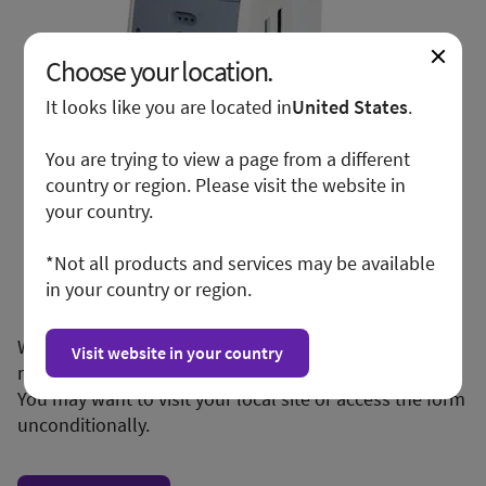
Choose your location.
It looks like you are located in
United States
.
You are trying to view a page from a different
country or region. Please visit the website in
your country.
*Not all products and services may be available
in your country or region.
We apologize for any inconvenience, but this form is
Visit website in your country
not available in your region or country.
You may want to visit your local site or access the form
unconditionally.