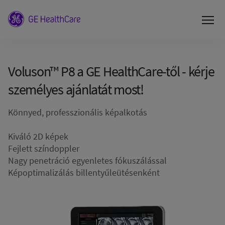
Voluson™ P8 a GE HealthCare-től - kérje
személyes ajánlatát most!
Könnyed, professzionális képalkotás
Kiváló 2D képek
Fejlett színdoppler
Nagy penetráció egyenletes fókuszálással
Képoptimalizálás billentyűleütésenként