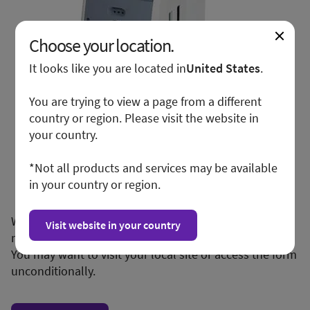
Choose your location.
It looks like you are located in
United States
.
You are trying to view a page from a different
country or region. Please visit the website in
your country.
*Not all products and services may be available
in your country or region.
We apologize for any inconvenience, but this form is
Visit website in your country
not available in your region or country.
You may want to visit your local site or access the form
unconditionally.