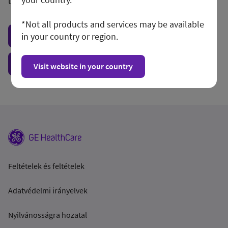
unconditionally.
*Not all products and services may be available
in your country or region.
Visit local site
Show form unconditionally
Visit website in your country
Feltételek és feltételek
Adatvédelmi irányelvek
Nyilvánosságra hozatal