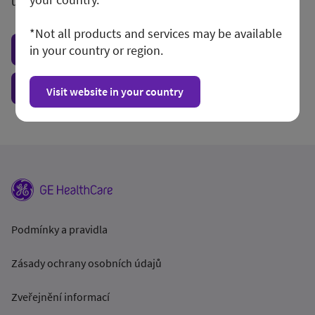
unconditionally.
*Not all products and services may be available
in your country or region.
Visit local site
Show form unconditionally
Visit website in your country
Podmínky a pravidla
Zásady ochrany osobních údajů
Zveřejnění informací