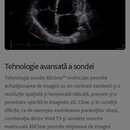
Tehnologie avansată a sondei
Tehnologia sondei XDclear™ matriciale permite
achiziționarea de imagini cu un contrast excelent și o
rezoluție spațială și temporală ridicată, precum și o
penetrare sporită în imaginile 2D. Chiar și în condiții
dificile, ca de exemplu examinarea pacienților obezi,
combinația dintre Vivid T9 și sondele noastre
matriceale XDClear permite obținerea de imagini