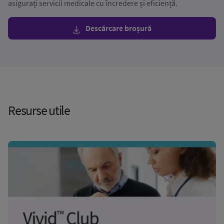
asigurați servicii medicale cu încredere și eficiență.
Descărcare broșură
Resurse utile