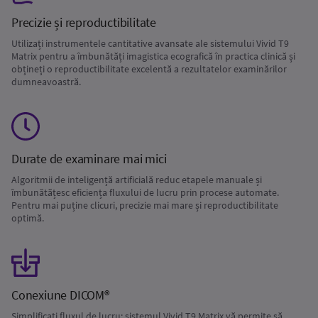
Precizie și reproductibilitate
Utilizați instrumentele cantitative avansate ale sistemului Vivid T9
Matrix pentru a îmbunătăți imagistica ecografică în practica clinică și
obțineți o reproductibilitate excelentă a rezultatelor examinărilor
dumneavoastră.
Durate de examinare mai mici
Algoritmii de inteligență artificială reduc etapele manuale și
îmbunătățesc eficiența fluxului de lucru prin procese automate.
Pentru mai puține clicuri, precizie mai mare și reproductibilitate
optimă.
Conexiune DICOM®
Simplificați fluxul de lucru: sistemul Vivid T9 Matrix vă permite să