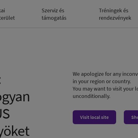
kai
Szerviz és
Tréningek és
terület
támogatás
rendezvények
:
We apologize for any inconve
in your region or country.
You may want to visit your l
ogyan
unconditionally.
US
Visit local site
Sh
yöket