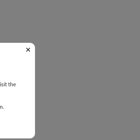
isit the
n.