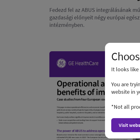
Fedezd fel az ABUS integrálásának mű
gazdasági előnyeit négy európai egés
intézményben.
Choose
It looks lik
You are tryi
website in y
*Not all pro
Visit webs