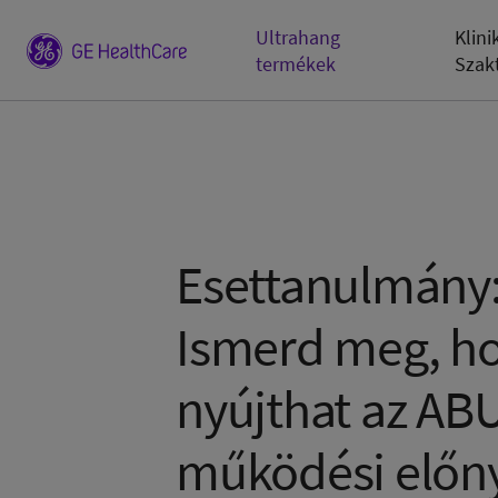
Ultrahang
Klini
termékek
Szak
Esettanulmány
Ismerd meg, h
nyújthat az AB
működési előn