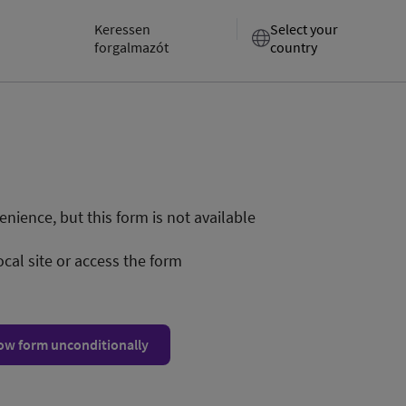
Keressen
Select your
forgalmazót
country
nience, but this form is not available
ocal site or access the form
ow form unconditionally