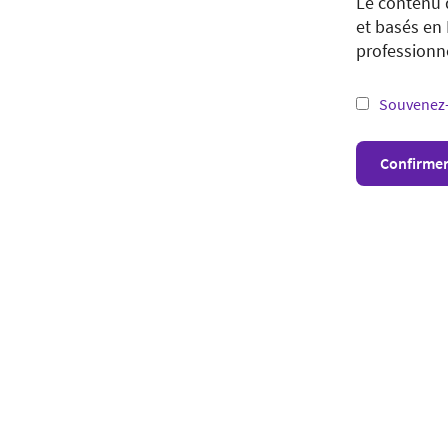
Le contenu 
et basés en
You are tryi
professionn
website in y
Souvenez-
*Not all pro
Confirme
Visit webs