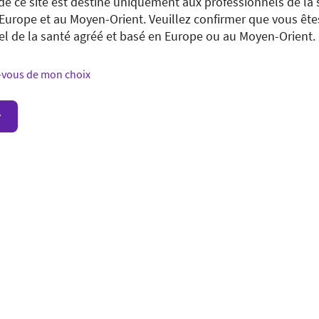
de ce site est destiné uniquement aux professionnels de la 
 Europe et au Moyen-Orient. Veuillez confirmer que vous ête
ng to view a page from a different country or region. Please v
el de la santé agréé et basé en Europe ou au Moyen-Orient.
our country.
vous de mon choix
ducts and services may be available in your country or regio
r
ite in your country