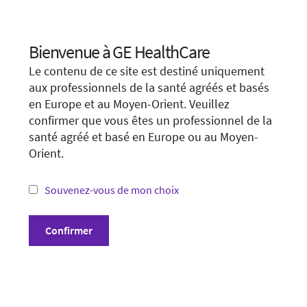
You may want to visit your local site or access the form
unconditionally.
Bienvenue à GE HealthCare
Choose your location.
Le contenu de ce site est destiné uniquement
Visit local site
It looks like you are located in
United States
.
aux professionnels de la santé agréés et basés
en Europe et au Moyen-Orient. Veuillez
You are trying to view a page from a different
Show form unconditionally
confirmer que vous êtes un professionnel de la
country or region. Please visit the website in
santé agréé et basé en Europe ou au Moyen-
your country.
Orient.
*Not all products and services may be available
in your country or region.
Souvenez-vous de mon choix
Visit website in your country
Confirmer
Conditions générales
Politique de confidentialité