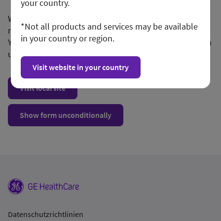
your country.
We apologize for any inconvenience, but this form is
*Not all products and services may be available
not available in your region or country.
in your country or region.
You may want to visit your local site or access the form
unconditionally.
Visit website in your country
Visit local site
Show form unconditionally
Datenschutzrichtlinien