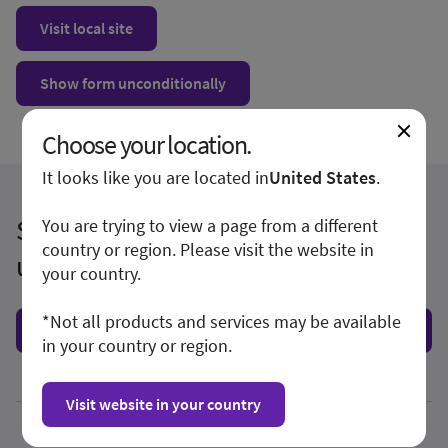
Visit local site
Show form unconditionally
Choose your location.
It looks like you are located in
United States
.
Sie haben Fragen oder möchten ein
You are trying to view a page from a different
country or region. Please visit the website in
unverbindliches Angebot anfordern?
your country.
*Not all products and services may be available
Kontakt aufnehmen
in your country or region.
Visit website in your country