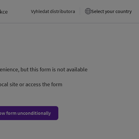
akce
Vyhledat distributora
Select your country
nience, but this form is not available
ocal site or access the form
ow form unconditionally