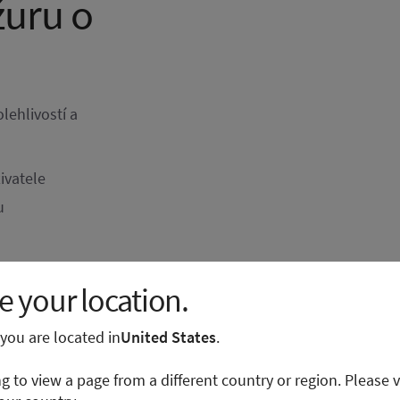
žuru o
lehlivostí a
ivatele
u
 your location.
ovým ramenem
e you are located in
United States
.
ng to view a page from a different country or region. Please v