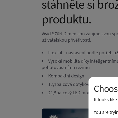
stáhněte si bro
produktu.
Vivid S70N Dimension zaujme svou spo
uživatelskou přívětivostí.
Flex Fit - nastavení podle potřeb už
Vysoká mobilita díky inteligentním
pohotovostnímu režimu
Kompaktní design
12,1palcová dotyková obrazovka
Choose
21,5palcový LED monitor s kloub
It looks lik
You are tryi