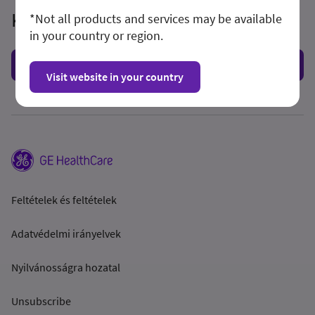
Kérdése van? Örömmel válaszolunk.
*Not all products and services may be available
in your country or region.
Lépjen kapcsolatba velünk
Visit website in your country
Feltételek és feltételek
Adatvédelmi irányelvek
Nyilvánosságra hozatal
Unsubscribe