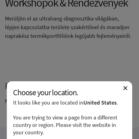
Workshopok & Rendezvények
Merüljön el az ultrahang-diagnosztika világában,
lépjen kapcsolatba területe szakértőivel és maradjon
naprakész termékportfóliónk legújabb fejleményeiről.
Közelgő események
Choose your location.
Nincsenek közelgő események és workshopok.
It looks like you are located in
United States
.
You are trying to view a page from a different
country or region. Please visit the website in
your country.