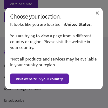
Visit local site
Choose your location.
Show form unconditionally
It looks like you are located in
United States
.
You are trying to view a page from a different
country or region. Please visit the website in
your country.
*Not all products and services may be available
in your country or region.
Feltételek és feltételek
Adatvédelmi irányelvek
Visit website in your country
Nyilvánosságra hozatal
Unsubscribe