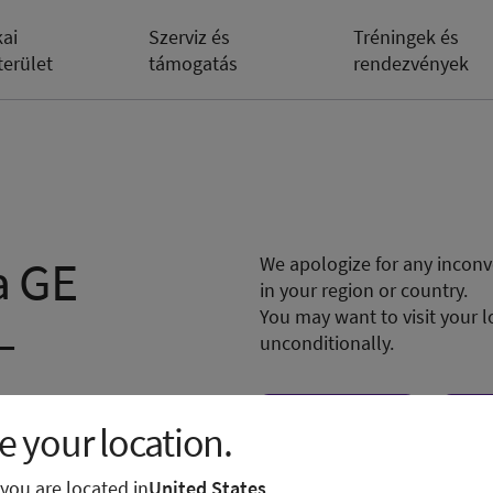
kai
Szerviz és
Tréningek és
terület
támogatás
rendezvények
a GE
We apologize for any inconve
in your region or country.
You may want to visit your l
–
unconditionally.
Visit local site
Sh
 your location.
.
e you are located in
United States
.