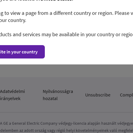
ng to view a page from a different country or region. Please v
latokhoz való
our country.
ducts and services may be available in your country or regio
ite in your country
Adatvédelmi
Nyilvánosságra
Unsubscribe
Compl
irányelvek
hozatal
A GE a General Electric Company védjegy-licencia alapján használt védjegy
delemben az adott ország vagy régió helyi követelményeinek való megfelel