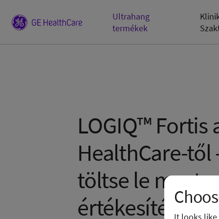
Ultrahang
Klini
termékek
Szak
LOGIQ™ Fortis 
HealthCare-től 
töltse le most a
Choose
értékesítési lap
It looks lik