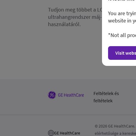
Tudjon meg többet a LOGIQ Fortis
You are tryi
ultrahangrendszer máj- és hasi vizsgá
website in y
használatáról.
*Not all pro
Visit webs
Feltételek és
feltételek
© 2026 GE HealthCare. 
GE HealthCare
elérhetősége a kereske