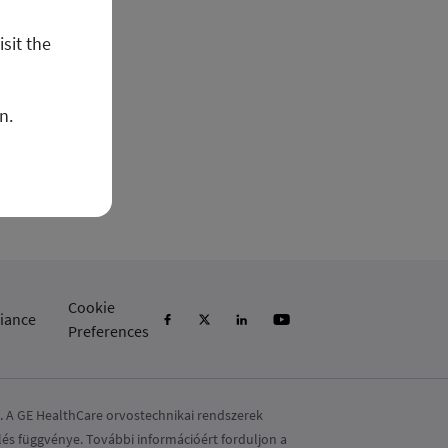
isit the
n.
Cookie
iance
Preferences
e. A GE HealthCare orvostechnikai rendszerek
és függvénye. További információért forduljon a