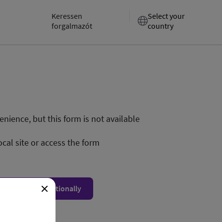
Keressen
Select your
forgalmazót
country
nience, but this form is not available
ocal site or access the form
ow form unconditionally