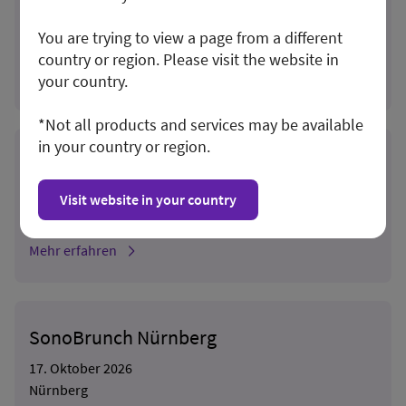
10. Oktober 2026
You are trying to view a page from a different
Stuttgart
country or region. Please visit the website in
Mehr erfahren
your country.
*Not all products and services may be available
in your country or region.
Anästhesie fokussierte Sonographie
12. Oktober 2026 - 13. Oktober 2026
Visit website in your country
Münster
Mehr erfahren
SonoBrunch Nürnberg
17. Oktober 2026
Nürnberg