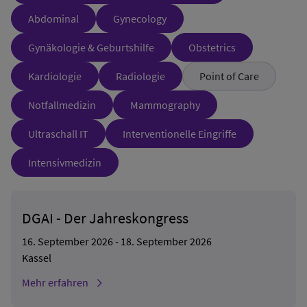
Abdominal
Gynecology
Gynäkologie & Geburtshilfe
Obstetrics
Kardiologie
Radiologie
Point of Care
Notfallmedizin
Mammography
Ultraschall IT
Interventionelle Eingriffe
Intensivmedizin
DGAI - Der Jahreskongress
16. September 2026 - 18. September 2026
Kassel
Mehr erfahren