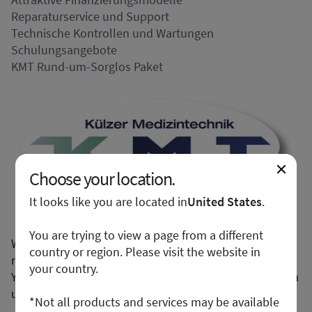
Reparaturservice und Support
Technische Kontrollen und Wartungen
Schulungsangebote
KMT Rund-um-Sorglos Paket
Choose your location.
It looks like you are located in
United States
.
You are trying to view a page from a different
We apologize for any inconvenience, but this form is
country or region. Please visit the website in
not available in your region or country.
your country.
You may want to visit your local site or access the form
unconditionally.
*Not all products and services may be available