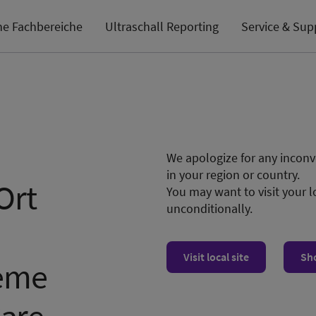
he Fachbereiche
Ultraschall Reporting
Service & Sup
We apologize for any inconve
in your region or country.
Ort
You may want to visit your l
unconditionally.
Visit local site
Sh
teme