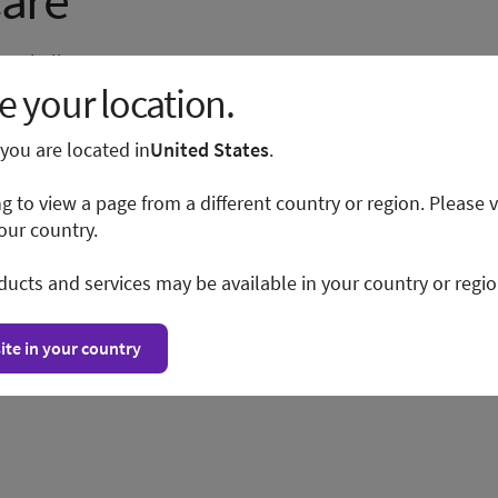
are
raschall von
:
 your location.
tspezialisten
e you are located in
United States
.
hallgeräten
ng to view a page from a different country or region. Please v
 gemeinsame
our country.
ducts and services may be available in your country or regio
 telefonisch)
ite in your country
ngen