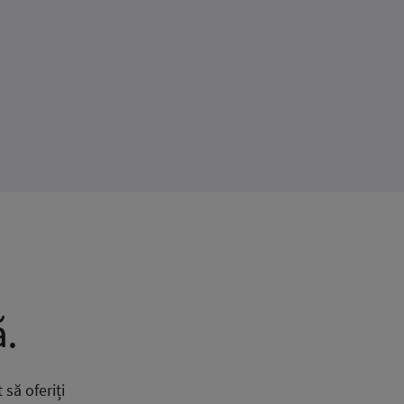
ă.
 să oferiți