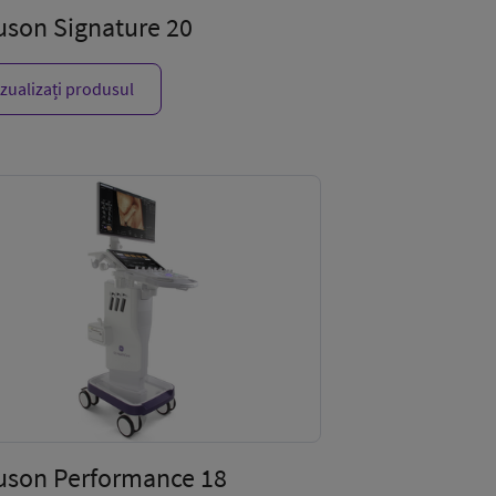
uson Signature 20
izualizați produsul
uson Performance 18