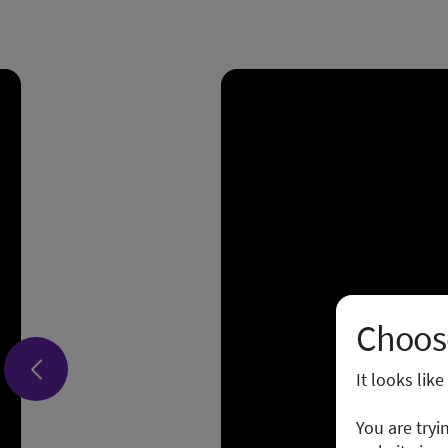
Choose
It looks lik
You are tryi