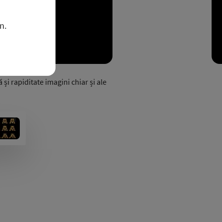
n.
și rapiditate imagini chiar și ale