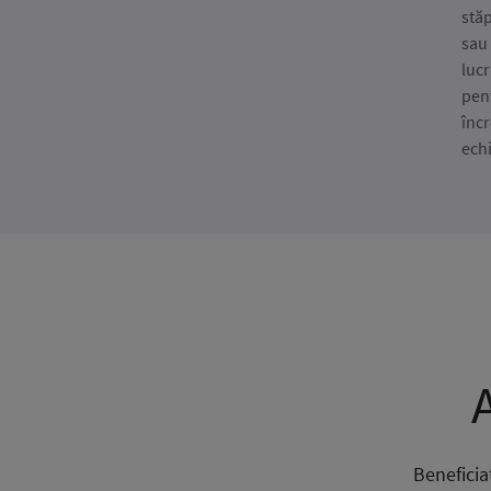
stă
sau 
lucr
pen
încr
ech
A
Beneficiaț