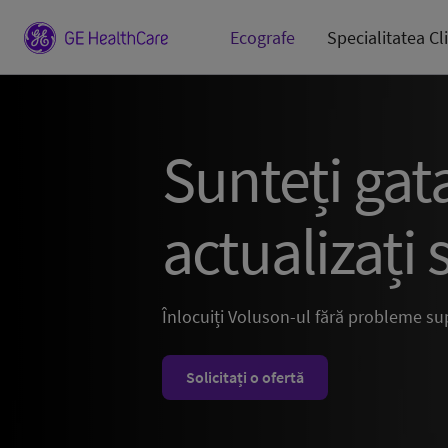
Ecografe
Specialitatea Cl
Sunteți gat
actualizați 
Înlocuiți Voluson-ul fără probleme su
Solicitați o ofertă