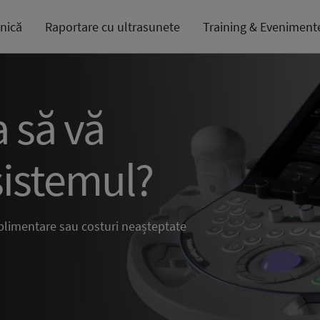
inică
Raportare cu ultrasunete
Training & Eveniment
a să vă
sistemul?
plimentare sau costuri neașteptate