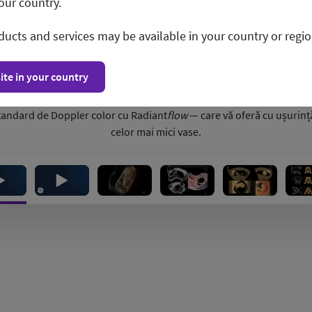
our country.
ducts and services may be available in your country or regio
ite in your country
standard de Doppler color cu Radiant
flow
— care vă oferă cu ușurință 
celor mai mici vase.