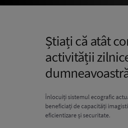
Știați că atât co
activității zilni
dumneavoastr
Înlocuiți sistemul ecografic actua
beneficiați de capacități imagist
eficientizare și securitate.