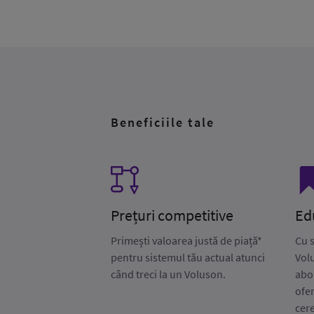
Beneficiile tale
Prețuri competitive
Ed
Primești valoarea justă de piață*
Cu 
pentru sistemul tău actual atunci
Volu
când treci la un Voluson.
abo
ofe
cere