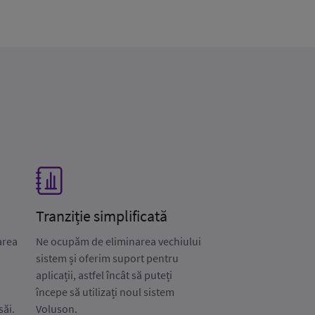
Tranziție simplificată
area
Ne ocupăm de eliminarea vechiului
sistem și oferim suport pentru
i
aplicații, astfel încât să puteți
începe să utilizați noul sistem
săi.
Voluson.