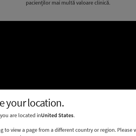
pacienților mai multă valoare clinică.
 your location.
e you are located in
United States
.
ng to view a page from a different country or region. Please v