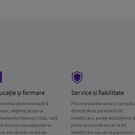
ucație și formare
Service și fiabilitate
sistemul dumneavoastră
Prin tranzacționarea și cumpăr
son, obțineți acces la
directă de la partenerii GE
namentul Voluson Club, care
HealthCare, puteți achiziționa ș
ră resurse educaționale la
primi servicii direct de la GE
re. Fie că este vorba de
HealthCare sau de la partenerii 