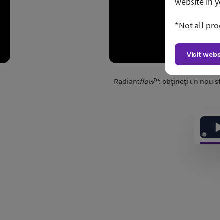
website in y
*Not all pro
Visit webs
Radiant
flow
™: obțineți un nou 