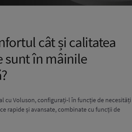
nfortul cât și calitatea
ce sunt în mâinile
ă?
l cu Voluson, configurați-l în funcție de necesități 
ice rapide și avansate, combinate cu funcții de