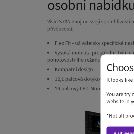
osobní nabídku
Vivid S70N zaujme svojí spolehlivostí 
přívětivostí.
Flex Fit - uživatelsky specifické nas
Vysoká mobilita prostřednictvím c
pohotovostního režimu
Choose
Kompatní design
12,1 palcová dotyková obrazovka
It looks lik
19 palcový LED-Monitor s kloubo
You are tryi
website in y
*Not all pro
Visit webs