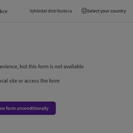
akce
Vyhledat distributora
Select your country
nience, but this form is not available
ocal site or access the form
ow form unconditionally