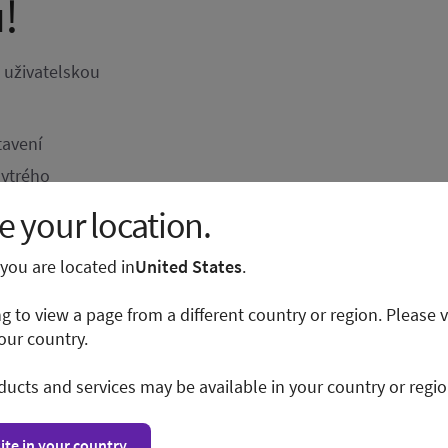
!
a uživatelskou
tavení
hytrého
 your location.
e you are located in
United States
.
vým ramenem
ng to view a page from a different country or region. Please v
our country.
ducts and services may be available in your country or regio
ite in your country