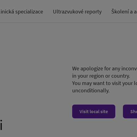
linická specializace
Ultrazvukové reporty
Školení a 
We apologize for any inconve
in your region or country.
You may want to visit your l
unconditionally.
Visit local site
Sh
i