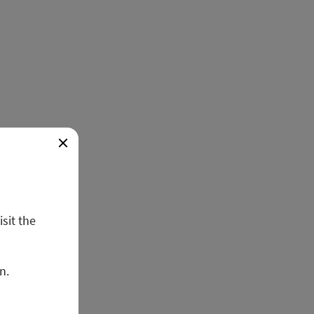
isit the
n.