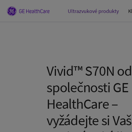
Ultrazvukové produkty
K
Vivid™ S70N od
společnosti GE
HealthCare –
vyžádejte si Vaš