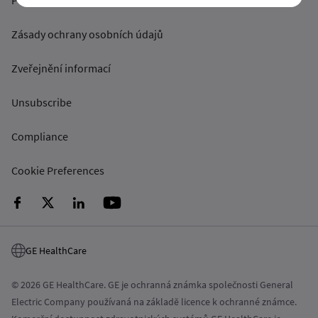
Podmínky a pravidla
Zásady ochrany osobních údajů
Zveřejnění informací
Unsubscribe
Compliance
Cookie Preferences
GE HealthCare
© 2026 GE HealthCare. GE je ochranná známka společnosti General
Electric Company používaná na základě licence k ochranné známce.