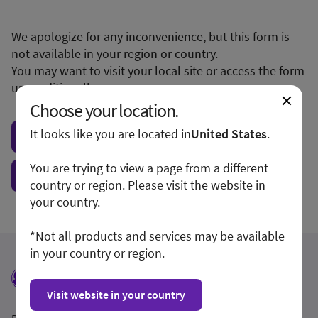
We apologize for any inconvenience, but this form is
not available in your region or country.
You may want to visit your local site or access the form
unconditionally.
Choose your location.
It looks like you are located in
United States
.
Visit local site
You are trying to view a page from a different
Show form unconditionally
country or region. Please visit the website in
your country.
*Not all products and services may be available
in your country or region.
Visit website in your country