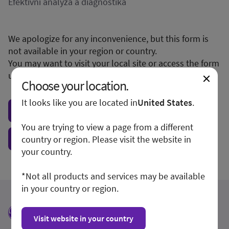
Efektivní analýza a diagnostika
We apologize for any inconvenience, but this form is
not available in your region or country.
You may want to visit your local site or access the form
unconditionally.
Choose your location.
It looks like you are located in
United States
.
Visit local site
You are trying to view a page from a different
Show form unconditionally
country or region. Please visit the website in
your country.
*Not all products and services may be available
in your country or region.
Visit website in your country