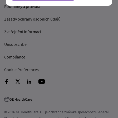
Podmínky a pravidla
Zásady ochrany osobních údajů
Zveřejnění informací
Unsubscribe
Compliance
Cookie Preferences
GE HealthCare
© 2026 GE HealthCare. GE je ochranná známka společnosti General