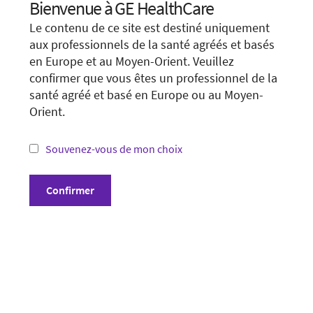
Bienvenue à GE HealthCare
Choose your location.
Show form unconditionally
Le contenu de ce site est destiné uniquement
It looks like you are located in
United States
.
aux professionnels de la santé agréés et basés
en Europe et au Moyen-Orient. Veuillez
You are trying to view a page from a different
confirmer que vous êtes un professionnel de la
country or region. Please visit the website in
santé agréé et basé en Europe ou au Moyen-
your country.
Orient.
*Not all products and services may be available
in your country or region.
Souvenez-vous de mon choix
Conditions générales
Visit website in your country
Confirmer
Politique de confidentialité
Divulgation
Cookie Preferences