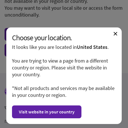
not available in your region or country.
You may want to visit your local site or access the form
unconditionally.
Visit local site
Choose your location.
It looks like you are located in
United States
.
Show form unconditionally
You are trying to view a page from a different
country or region. Please visit the website in
your country.
*Not all products and services may be available
in your country or region.
Όροι και Προϋποθέσεις
Visit website in your country
Προστασία Απορρήτου