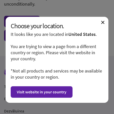
unconditionally.
Visit local site
Choose your location.
It looks like you are located in
United States
.
Show form unconditionally
You are trying to view a page from a different
country or region. Please visit the website in
your country.
*Not all products and services may be available
in your country or region.
Termeni și condiții
Visit website in your country
Politica de confidențialitate
Dezvăluirea