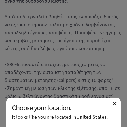
όγκο της ουροδόχου κύστης.
Αυτό το ΑΙ εργαλείο βοηθάει τους κλινικούς ειδικούς
να εξοικονομήσουν πολύτιμο χρόνο, λαμβάνοντας
παράλληλα έγκυρες αποφάσεις. Προσφέρει γρήγορες
και ακριβείς μετρήσεις του όγκου της ουροδόχου
κύστης από δύο λήψεις: εγκάρσια και επιμήκη.
• 990% ποσοστό επιτυχίας, με τους χρήστες να
αποδέχονται την αυτόματη τοποθέτηση των
διαστημάτων μέτρησης (calipers) 9 στις 10 φορές¹
• Σημαντική μείωση των κλικ της εξέτασης, από 18 σε
μόλις 5, βελτιώνοντας δραστικά τη ροή εργασίας²
Choose your location.
It looks like you are located in
United States
.