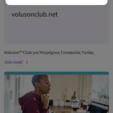
Voluson™ Club για Υπερήχους Γυναικείας Υγείας
Join now!